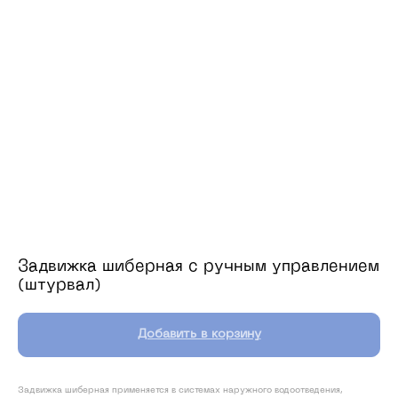
Ос
Ска
Задвижка шиберная с ручным управлением
(штурвал)
Меню
Добавить в корзину
Водоснабжение и водоотведение
Газораспределение
Задвижка шиберная применяется в системах наружного водоотведения,