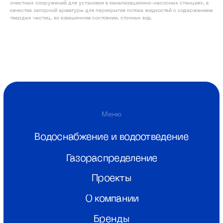
Проекты
очистных сооружений для установки в канализационно-насосных станциях, в
качестве запорной арматуры для перекрытия потока жидкостей с содержанием
О компании
твердых частиц, во взвешенном состоянии, сточных вод.
Бренды
Новости
Контакты
Скачать каталог
info@monoplastik.ru
Max
Telegram
Адрес
г. Нижний Новгород, ул.Полтавская,
22
Связаться