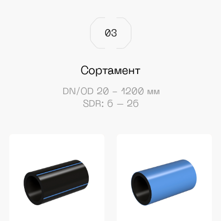
Трубы из
Труба
полиэтилена
"Гидропайп" II
для
(исп.1)
водоснабжения
Труба "Гидропайп" II
исп.1 (двухслойная)
Труба из полиэтилена
ПЭ100, ПЭ100+,
ПЭ100RC.