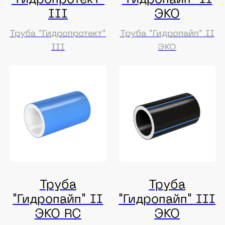
Оставьте заявку и мы готовы
обсудить проект
Сделаем расчёт в течении 15 минут
в рабочее время. При необходимости
свяжемся с вами для уточнения всех
деталей.
+7
Обсудить проект