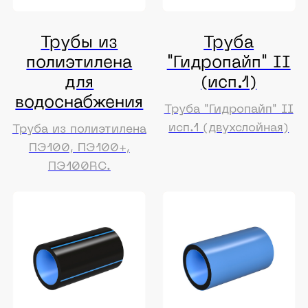
Труба
Труба
"Гидропайп" II
"Гидропайп" III
(исп.2)
Труба "Гидропайп" III
трехслойная
Труба "Гидропайп" II
исп.2
Труба
Труба
"Гидропротект"
"Гидропротект"
I
II
Труба "Гидропротект"
Труба "Гидропротект"
I
II