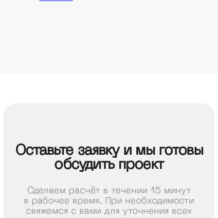
Скачать каталог
info@monoplastik.ru
Max
Telegram
Адрес
г. Нижний Новгород, ул.Полтавская,
22
Связаться
8 (800) 550-26-00
© ООО «Монопластик» 2026
ИНН 5256166815
КПП 525601001
Политика конфиденциальности