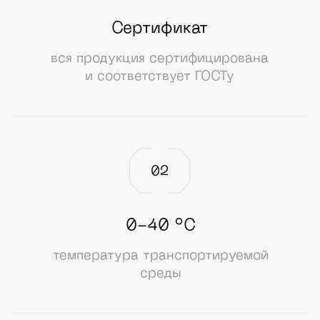
Ос
02
Ска
0-40 °С
температура транспортируемой
среды
03
Сортамент
DN/OD 20 - 1200 мм
SDR: 6 – 26