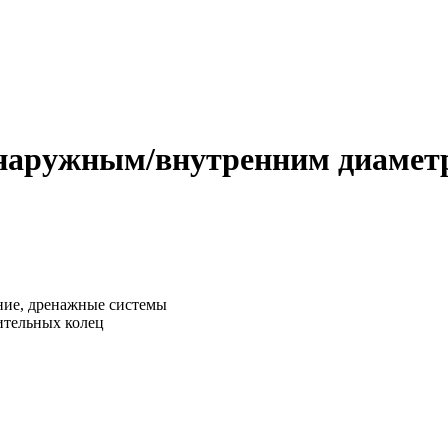
с наружным/внутренним диамет
ние, дренажные системы
ительных колец