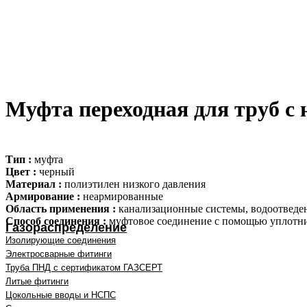
Муфта переходная для труб 
Тип :
муфта
Цвет :
черный
Материал :
полиэтилен низкого давления
Армирование :
неармированные
Область применения :
канализационные системы, водоотведе
Способ соединения :
муфтовое соединение с помощью уплотн
Газораспределение
Изолирующие соединения
Электросварные фитинги
Труба ПНД с сертификатом ГАЗСЕРТ
Литые фитинги
Цокольные вводы и НСПС