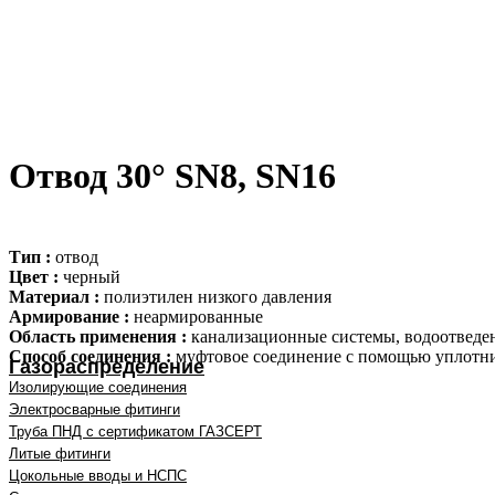
Отвод 30° SN8, SN16
Тип :
отвод
Цвет :
черный
Материал :
полиэтилен низкого давления
Армирование :
неармированные
Область применения :
канализационные системы, водоотведе
Способ соединения :
муфтовое соединение с помощью уплотн
Газораспределение
Изолирующие соединения
Электросварные фитинги
Труба ПНД с сертификатом ГАЗСЕРТ
Литые фитинги
Цокольные вводы и НСПС