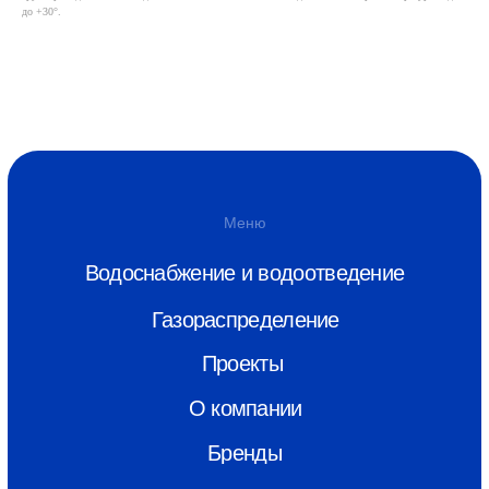
О компании
до +30°.
Бренды
Новости
Контакты
Скачать каталог
info@monoplastik.ru
Max
Telegram
Адрес
г. Нижний Новгород, ул.Полтавская,
22
Связаться
8 (800) 550-26-00