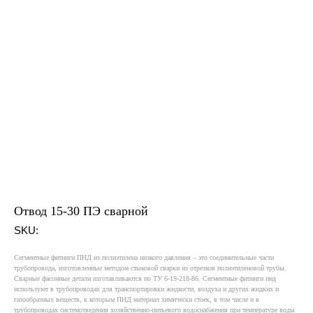
Ос
Ск
Отвод 15-30 ПЭ сварной
SKU:
Меню
Водоснабжение и водоотведение
Сегментные фитинги ПНД из полиэтилена низкого давления – это соединительные части
трубопровода, изготовленные методом стыковой сварки из отрезков полиэтиленовой трубы.
Сварные фасонные детали изготавливаются по ТУ 6-19-218-86. Сегментные фитинги пнд
Газораспределение
используют в трубопроводах для транспортировки жидкости, воздуха и других жидких и
Проекты
газообразных веществ, к которым ПНД материал химически стоек, в том числе и в
трубопроводах системотведения хозяйственно-питьевого водоснабжения при температуре воды