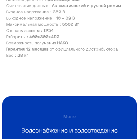
Меню
Считывание данных :
Автоматический и ручной режим
Входное напряжение :
380 В
Водоснабжение и водоотведение
Выходное напряжение :
10 - 89 В
Газораспределение
Максимальная мощность :
5500 Вт
Степень защиты :
IP54
Проекты
Габариты :
400х300х450
О компании
Возможность получения
НАКС
Гарантия 12 месяцев
от официального дистрибьютора
Бренды
Вес :
28 кг
Новости
Контакты
Скачать каталог
info@monoplastik.ru
Max
Telegram