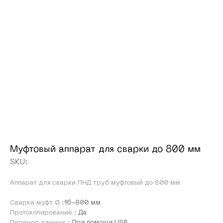
Ос
Ска
Муфтовый аппарат для сварки до 800 мм
SKU:
Аппарат для сварки ПНД труб муфтовый до 800 мм
Сварка муфт Ø :
16-800 мм
Протоколирование :
Да
Перенос данных :
При помощи USB