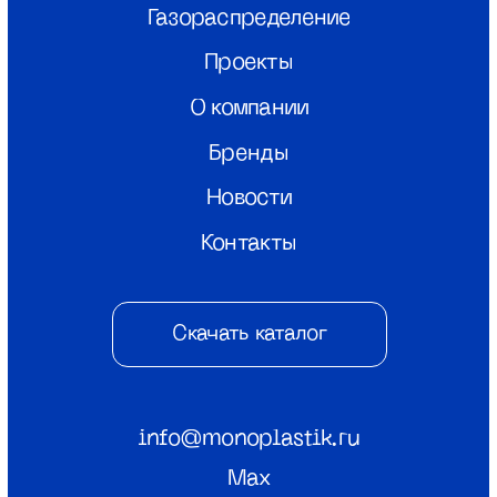
Адрес
г. Нижний Новгород, ул.Полтавская,
22
Связаться
8 (800) 550-26-00
© ООО «Монопластик» 2026
ИНН 5256166815
КПП 525601001
Политика конфиденциальности
Разаботка сайта