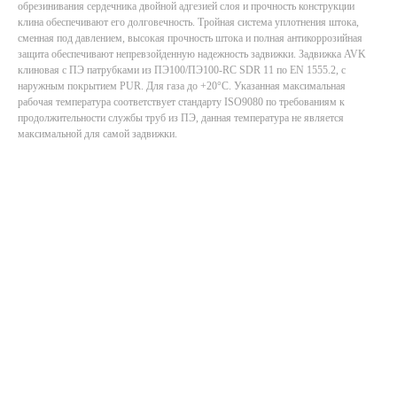
обрезинивания сердечника двойной адгезией слоя и прочность конструкции
клина обеспечивают его долговечность. Тройная система уплотнения штока,
сменная под давлением, высокая прочность штока и полная антикоррозийная
защита обеспечивают непревзойденную надежность задвижки. Задвижка AVK
клиновая с ПЭ патрубками из ПЭ100/ПЭ100-RC SDR 11 по EN 1555.2, с
наружным покрытием PUR. Для газа до +20°C. Указанная максимальная
рабочая температура соответствует стандарту ISO9080 по требованиям к
продолжительности службы труб из ПЭ, данная температура не является
максимальной для самой задвижки.