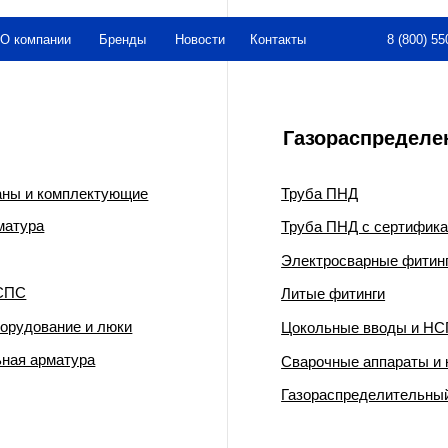
8 (800) 550-26-00
нии
Бренды
Новости
Контакты
Газораспределение
омплектующие
Труба ПНД
Труба ПНД с сертификатом ГАЗСЕРТ
Электросварные фитинги
Литые фитинги
ние и люки
Цокольные вводы и НСПС
матура
Сварочные аппараты и комплектующи
Газораспределительный пункт шкафно