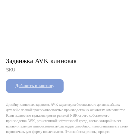
Задвижка AVK клиновая
SKU:
Добавить в корзину
Дизайну клиновых задвижек AVK характерна безопасность до мельчайших
деталей с полной прослеживаемостью производства их основных компонентов.
Клин полностью вулканизирован резиной NBR своего собственного
производства AVK, резистентной нефтегазовой среде, состав которой имеет
исключительную износостойкость благодаря способности восстанавливать свою
первоначальную форму после сжатия. Эти свойства резины, процесс