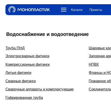
Каталог
Проекты
О компа
Водоснабжение и водоотведение
Труба ПНД
Шаровые краны и к
Электросварные фитинги
Запорная арматура
Компрессионные фитинги
НПВХ
Литые фитинги
Фланцы и НСПС
Сварные фитинги
Пожарное оборудова
Сварочные аппараты и комплектующие
Соединительная ар
Гофрированная труба