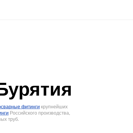
ятия
инги
крупнейших
го производства,
ределение