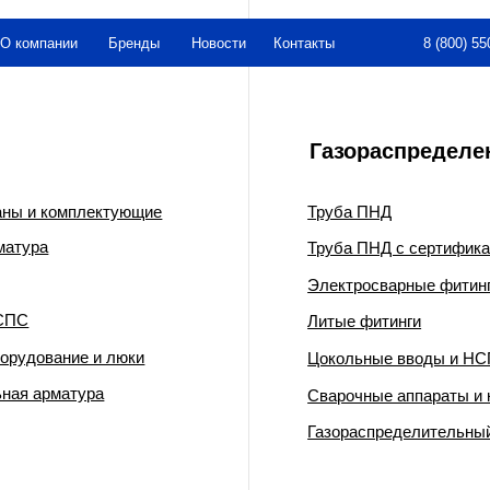
8 (800) 550-26-00
нии
Бренды
Новости
Контакты
Газораспределение
омплектующие
Труба ПНД
Труба ПНД с сертификатом ГАЗСЕРТ
Электросварные фитинги
Литые фитинги
ние и люки
Цокольные вводы и НСПС
матура
Сварочные аппараты и комплектующи
Газораспределительный пункт шкафно