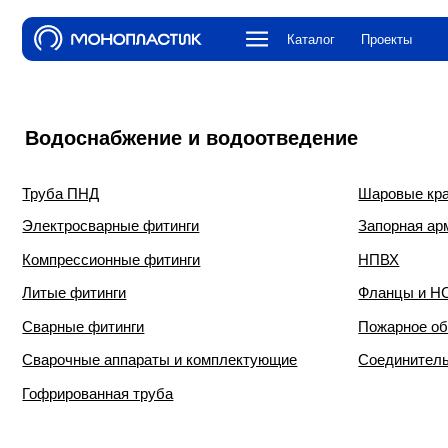
Каталог
Проекты
О компа
Водоснабжение и водоотведение
Труба ПНД
Шаровые краны и к
Электросварные фитинги
Запорная арматура
Компрессионные фитинги
НПВХ
Литые фитинги
Фланцы и НСПС
Сварные фитинги
Пожарное оборудова
Сварочные аппараты и комплектующие
Соединительная ар
Гофрированная труба