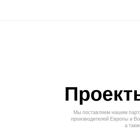
Проекты 
Мы поставляем нашим партнерам
производителей Европы и Восточной
а также друг
Водоснабжение и водоотведение