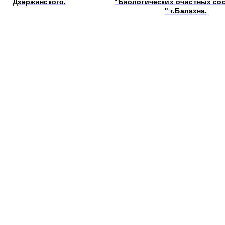
Дзержинского.
"Биологических очистных со
" г.Балахна.