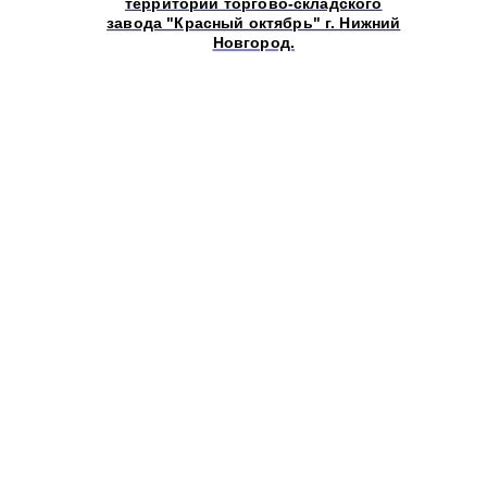
территории торгово-складского
завода "Красный октябрь" г. Нижний
Новгород.