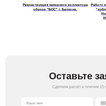
Реконструкция напорного коллектора
Работу п
сброса "БОС" г. Балахна.
"дубл
Но
Н
Оставьте заяв
Сделаем расчёт в течении 15 минут 
+7
Оставляя заявку, вы согл
Меню