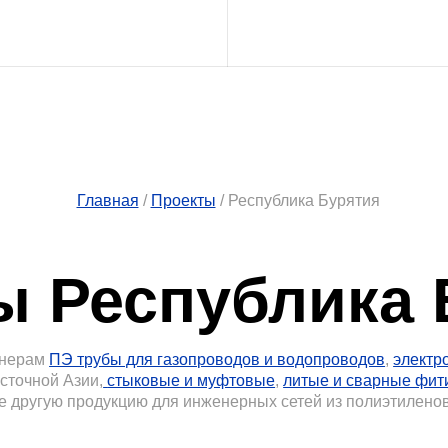
Главная
/
Проекты
/ Республика Бурятия
Республика Бур
ПЭ трубы для газопроводов и водопроводов
,
электросварные фит
 Азии,
стыковые и муфтовые
,
литые и сварные фитинги
Российско
ую продукцию для инженерных сетей из полиэтиленовых труб.
Газорасп