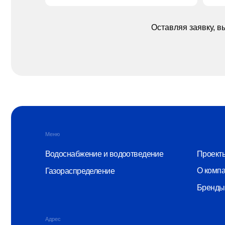
Проекты
Водоснабжение и водоотведение
О компании
Газораспределение
Бренды
Адрес
г. Нижний Новгород, ул.Полтавс
© ООО «Монопластик» 2026
ИНН 5256166815