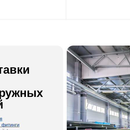
вки
ужных
ги
,
сварные
руб.