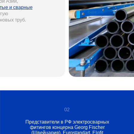
02
Представители в РФ электросварных
фитингов концерна Georg Fischer
(Швейцария), Eurostandart, Elofit
(Италия) и NTG (Турция)