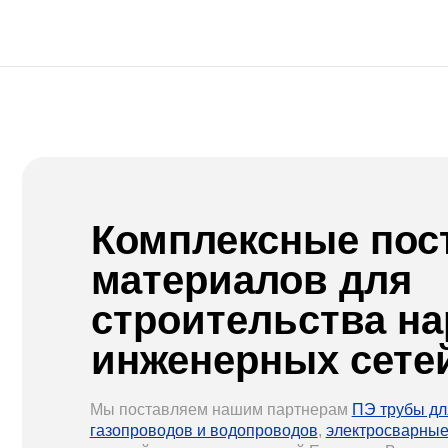
Комплексные поста
материалов для
строительства нар
инженерных сетей
Мы поставляем нашим партнерам
ПЭ трубы для
газопроводов и водопроводов
,
электросварные фитин
крупнейших производителей Европы и Восточной Азии
стыковые и муфтовые
сварочные аппараты
,
литые и 
фитинги
Российского производства, а также другую
продукцию для инженерных сетей из полиэтиленовых т