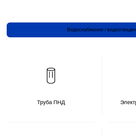
Труба ПНД
Электросва
Запорная арматура
Н