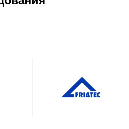
 проект
я всех деталей.
Обсудить проект
тикой