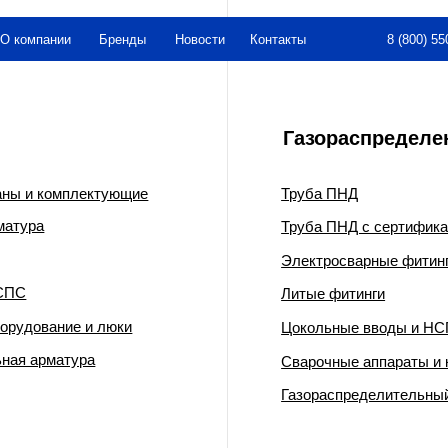
8 (800) 550-26-00
нии
Бренды
Новости
Контакты
Газораспределение
омплектующие
Труба ПНД
Труба ПНД с сертификатом ГАЗСЕРТ
Электросварные фитинги
Литые фитинги
ние и люки
Цокольные вводы и НСПС
матура
Сварочные аппараты и комплектующи
Газораспределительный пункт шкафно