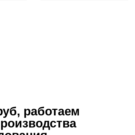
аботаем
водства
ния