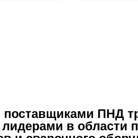
ставщиками ПНД труб, р
дерами в области произ
и сварочного оборудова
Все бренды