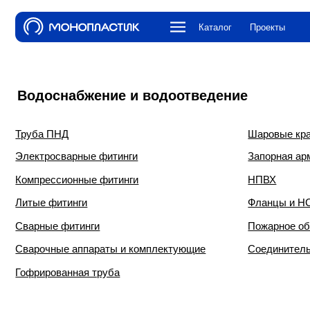
Каталог
Проекты
О компа
Водоснабжение и водоотведение
Труба ПНД
Шаровые краны и к
Электросварные фитинги
Запорная арматура
Компрессионные фитинги
НПВХ
Литые фитинги
Фланцы и НСПС
Сварные фитинги
Пожарное оборудова
Сварочные аппараты и комплектующие
Соединительная ар
Гофрированная труба