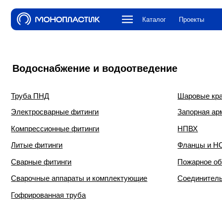
Каталог
Проекты
О компа
Водоснабжение и водоотведение
Труба ПНД
Шаровые краны и к
Электросварные фитинги
Запорная арматура
Компрессионные фитинги
НПВХ
Литые фитинги
Фланцы и НСПС
Сварные фитинги
Пожарное оборудова
Сварочные аппараты и комплектующие
Соединительная ар
Гофрированная труба