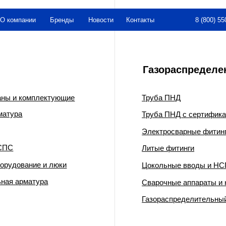
8 (800) 550-26-00
нии
Бренды
Новости
Контакты
Газораспределение
омплектующие
Труба ПНД
Труба ПНД с сертификатом ГАЗСЕРТ
Электросварные фитинги
Литые фитинги
ние и люки
Цокольные вводы и НСПС
матура
Сварочные аппараты и комплектующи
Газораспределительный пункт шкафно