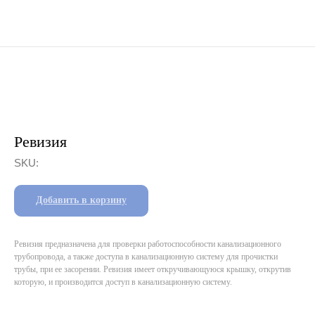
Ревизия
SKU:
Добавить в корзину
Ревизия предназначена для проверки работоспособности канализационного
трубопровода, а также доступа в канализационную систему для прочистки
трубы, при ее засорении. Ревизия имеет откручивающуюся крышку, открутив
которую, и производится доступ в канализационную систему.