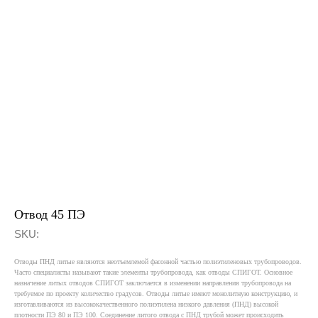
Ос
Ск
Отвод 45 ПЭ
SKU:
Меню
Отводы ПНД литые являются неотъемлемой фасонной частью полиэтиленовых трубопроводов.
Водоснабжение и водоотведение
Часто специалисты называют такие элементы трубопровода, как отводы СПИГОТ. Основное
назначение литых отводов СПИГОТ заключается в изменении направления трубопровода на
Газораспределение
требуемое по проекту количество градусов. Отводы литые имеют монолитную конструкцию, и
изготавливаются из высококачественного полиэтилена низкого давления (ПНД) высокой
Проекты
плотности ПЭ 80 и ПЭ 100. Соединение литого отвода с ПНД трубой может происходить