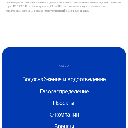
Проекты
рекомендует использовать данное изделие в сочетании с несколькими видами седловых отводов
серии ELGEF® Plus, диаметрами от 63 до 315 мм. Фитинг оснащен уплотнительным
О компании
герметичным кольцом, а также имеет удлиненный выход для сварки.
Бренды
Новости
Контакты
Скачать каталог
info@monoplastik.ru
Max
Telegram
Адрес
г. Нижний Новгород, ул.Полтавская,
22
Связаться