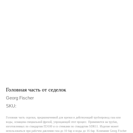
Ос
Ск
Головная часть от седелок
Georg Fischer
SKU:
Меню
Водоснабжение и водоотведение
Головная часть седелки, предназначенной для врезки в действующий трубопровод газа или
воды, оснащена специальной фрезой, упрощающей этот процесс. Применяется на трубах,
Газораспределение
изготовленных по стандартам ПЭ100 и со стенками по стандартам SDR11. Изделие может
использоваться при рабочем давлении газа до 10 бар и воды до 16 бар. Компания Georg Fischer