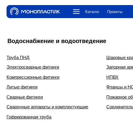
Каталог
Проекты
О компа
Водоснабжение и водоотведение
Труба ПНД
Шаровые краны и к
Электросварные фитинги
Запорная арматура
Компрессионные фитинги
НПВХ
Литые фитинги
Фланцы и НСПС
Сварные фитинги
Пожарное оборудова
Сварочные аппараты и комплектующие
Соединительная ар
Гофрированная труба