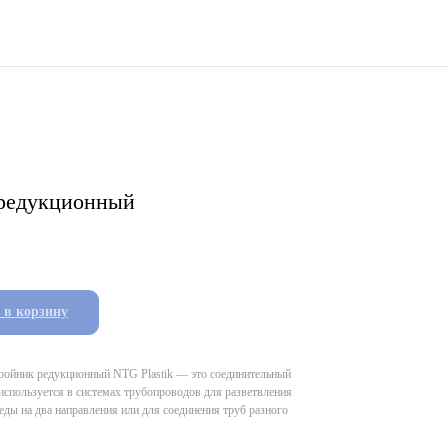
редукционный
 в корзину
ройник редукционный NTG Plastik — это соединительный
используется в системах трубопроводов для разветвления
еды на два направления или для соединения труб разного