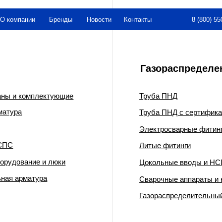
8 (800) 550-26-00
нии
Бренды
Новости
Контакты
Газораспределение
омплектующие
Труба ПНД
Труба ПНД с сертификатом ГАЗСЕРТ
Электросварные фитинги
Литые фитинги
ние и люки
Цокольные вводы и НСПС
матура
Сварочные аппараты и комплектующи
Газораспределительный пункт шкафно