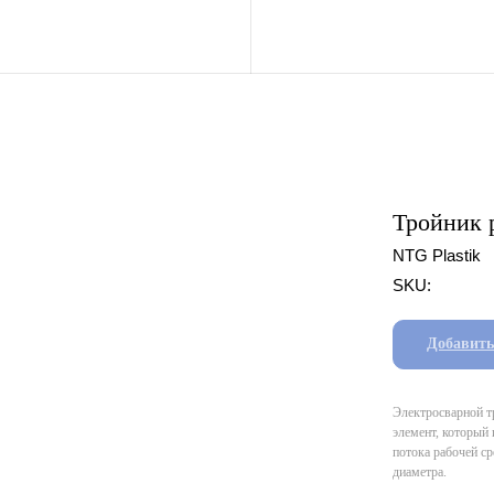
Тройник 
NTG Plastik
SKU:
Добавить
Электросварной т
элемент, который 
потока рабочей ср
диаметра.