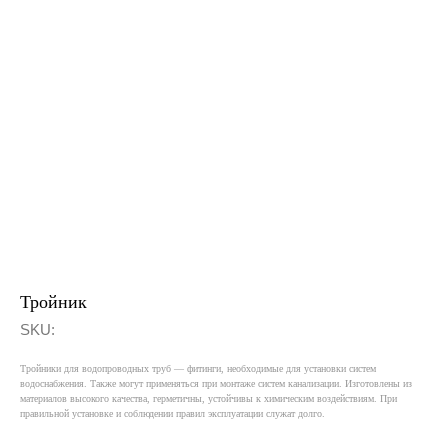
Ос
Ск
Тройник
Меню
SKU:
Водоснабжение и водоотведение
Газораспределение
Тройники для водопроводных труб — фитинги, необходимые для установки систем
водоснабжения. Также могут применяться при монтаже систем канализации. Изготовлены из
Проекты
материалов высокого качества, герметичны, устойчивы к химическим воздействиям. При
правильной установке и соблюдении правил эксплуатации служат долго.
О компании