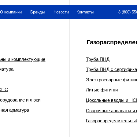
8 (800) 550-26-00
нии
Бренды
Новости
Контакты
Газораспределение
омплектующие
Труба ПНД
Труба ПНД с сертификатом ГАЗСЕРТ
Электросварные фитинги
Литые фитинги
ние и люки
Цокольные вводы и НСПС
матура
Сварочные аппараты и комплектующи
Газораспределительный пункт шкафно