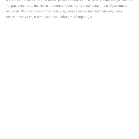
в системах сточных вод, а также трубопроводах с высоким уровнем содержания
твердых частиц и вязкости, включая транспортировку сыпучих и абразивных
веществ. Ревизионный лоток внизу задвижки позволяет чистить задвижку
недемонтируя ее, и останавливая работу трубопровода.