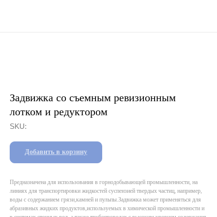
Задвижка со съемным ревизионным
лотком и редуктором
SKU:
Добавить в корзину
Предназначена для использования в горнодобывающей промышленности, на
линиях для транспортировки жидкостей суспензией твердых частиц, например,
воды с содержанием грязи,камней и пульпы.Задвижка может применяться для
абразивных жидких продуктов,используемых в химической промышленности и