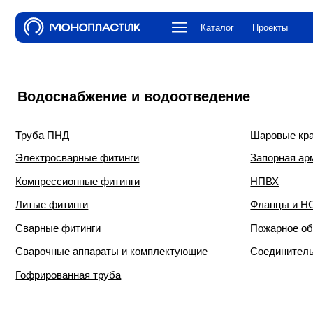
Каталог
Проекты
О компа
Водоснабжение и водоотведение
Труба ПНД
Шаровые краны и к
Электросварные фитинги
Запорная арматура
Компрессионные фитинги
НПВХ
Литые фитинги
Фланцы и НСПС
Сварные фитинги
Пожарное оборудова
Сварочные аппараты и комплектующие
Соединительная ар
Гофрированная труба